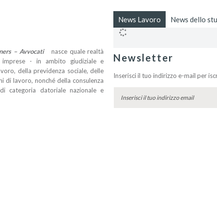
News Lavoro
News dello st
tners – Avvocati
nasce quale realtà
Newsletter
le imprese - in ambito giudiziale e
lavoro, della previdenza sociale, delle
Inserisci il tuo indirizzo e-mail per is
oghi di lavoro, nonché della consulenza
i di categoria datoriale nazionale e