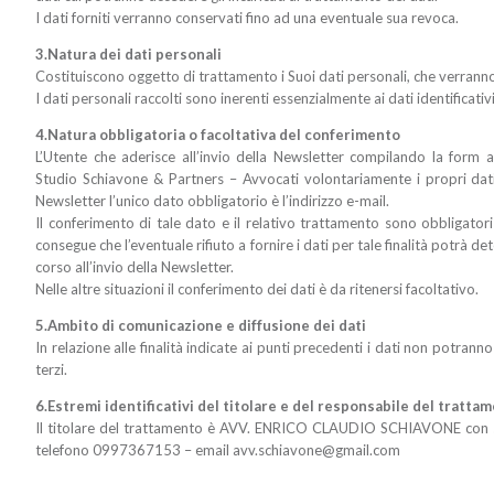
I dati forniti verranno conservati fino ad una eventuale sua revoca.
3.Natura dei dati personali
Costituiscono oggetto di trattamento i Suoi dati personali, che verranno ut
I dati personali raccolti sono inerenti essenzialmente ai dati identificativi
4.Natura obbligatoria o facoltativa del conferimento
L’Utente che aderisce all’invio della Newsletter compilando la form a
Studio Schiavone & Partners – Avvocati volontariamente i propri dati d
Newsletter l’unico dato obbligatorio è l’indirizzo e-mail.
Il conferimento di tale dato e il relativo trattamento sono obbligatori i
consegue che l’eventuale rifiuto a fornire i dati per tale finalità potrà de
corso all’invio della Newsletter.
Nelle altre situazioni il conferimento dei dati è da ritenersi facoltativo.
5.Ambito di comunicazione e diffusione dei dati
In relazione alle finalità indicate ai punti precedenti i dati non potran
terzi.
6.Estremi identificativi del titolare e del responsabile del tratta
Il titolare del trattamento è AVV. ENRICO CLAUDIO SCHIAVONE con s
telefono 0997367153 – email avv.schiavone@gmail.com