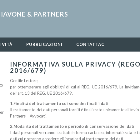
HIAVONE & PARTNERS
IVITÀ
PUBBLICAZIONI
CONTATTACI
INFORMATIVA SULLA PRIVACY (REG
2016/679)
Gentile Lettore,
to
per ottemperare agli obblighi di cui al REG. UE 2016/679, La invitiam
,
dell’art. 13 del REG. UE 2016/679.
1.Finalità del trattamento cui sono destinati i dati
Il trattamento dei dati personali forniti è finalizzato unicamente all’inv
per
Partners – Avvocati.
2.Modalità del trattamento e periodo di conservazione dei dati
I dati personali verranno trattati in forma cartacea, informatizzata e t
dati cui potranno accedere gli incaricati al trattamento dei dati.