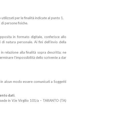
ilizzati per le finalità indicate al punto 1.
 di persone fisiche.
pposita in formato digitale, conferisce allo
i natura personale. Ai fini dell’invio della
n relazione alla finalità sopra descritta; ne
terminare l’impossibilità dello scrivente a dar
no in alcun modo essere comunicati a Soggetti
mento dati
.
ede in V.le Virgilio 101/a – TARANTO (TA)